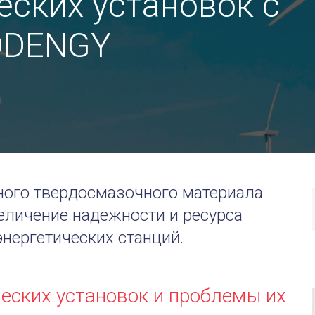
еских установок с
ODENGY
ного твердосмазочного материала
личение надежности и ресурса
нергетических станций.
еских установок и проблемы их