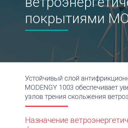
ветроэнергетич
покрытиями M
Устойчивый слой антифрикцион
MODENGY 1003 обеспечивает уве
узлов трения скольжения ветроэ
Назначение ветроэнергетич