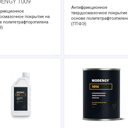
ENGY 1009
Антифрикционное
рикционное
твердосмазочное покрытие
осмазочное покрытие на
основе политетрафтоэтилен
е политетрафторэтилена
(ПТФЭ)
Э)