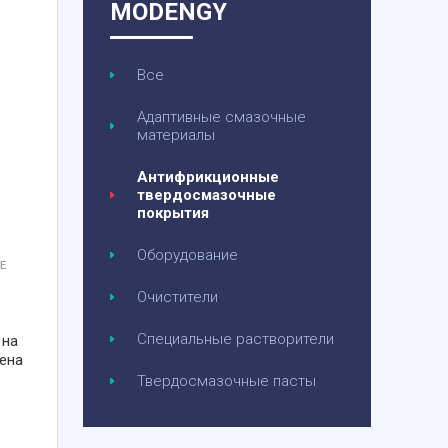
MODENGY
Все
Адаптивные смазочные
материалы
Антифрикционные
твердосмазочные
покрытия
Оборудование
Е
Очистители
Специальные растворители
 на
ена
Твердосмазочные пасты