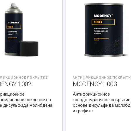
РИКЦИОННОЕ ПОКРЫТИЕ
АНТИФРИКЦИОННОЕ ПОКРЫТИ
ENGY 1002
MODENGY 1003
рикционное
Антифрикционное
осмазочное покрытие на
твердосмазочное покрытие
е дисульфида молибдена
основе дисульфида молибд
и графита