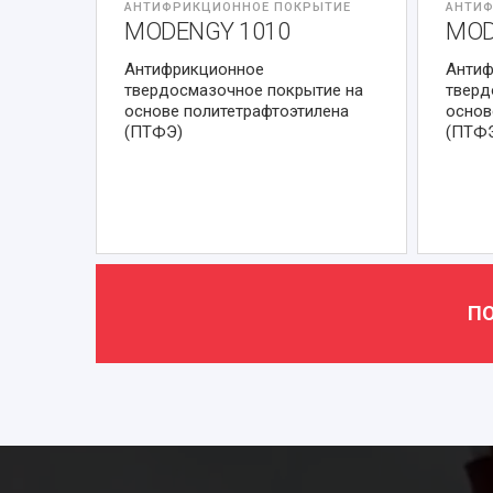
АНТИФРИКЦИОННОЕ ПОКРЫТИЕ
АНТИФ
MODENGY 1010
MOD
Антифрикционное
Антиф
твердосмазочное покрытие на
тверд
основе политетрафтоэтилена
основ
(ПТФЭ)
(ПТФ
ПО