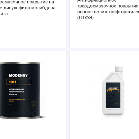
Антифрикционное
осмазочное покрытие на
твердосмазочное покрытие
е дисульфида молибдена
основе политетрафторэтиле
фита
(ПТФЭ)