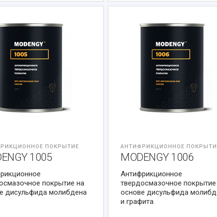
РИКЦИОННОЕ ПОКРЫТИЕ
АНТИФРИКЦИОННОЕ ПОКРЫТИ
ENGY 1005
MODENGY 1006
рикционное
Антифрикционное
осмазочное покрытие на
твердосмазочное покрытие
е дисульфида молибдена
основе дисульфида молибд
и графита