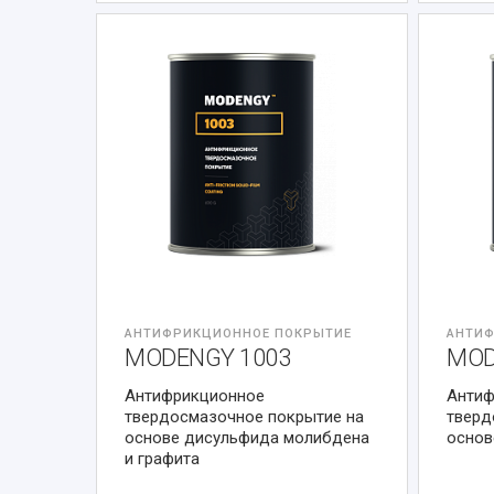
АНТИФРИКЦИОННОЕ ПОКРЫТИЕ
АНТИФ
MODENGY 1003
MOD
Антифрикционное
Антиф
твердосмазочное покрытие на
тверд
основе дисульфида молибдена
основ
и графита