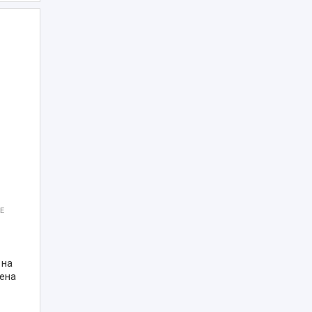
Е
 на
ена