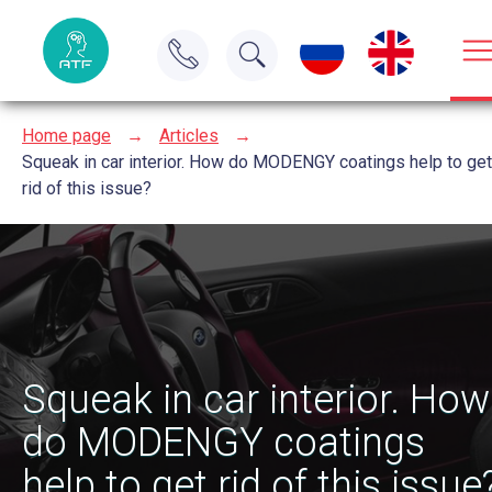
Home page
→
Articles
→
Squeak in car interior. How do MODENGY coatings help to get
rid of this issue?
Squeak in car interior. How
do MODENGY coatings
help to get rid of this issue