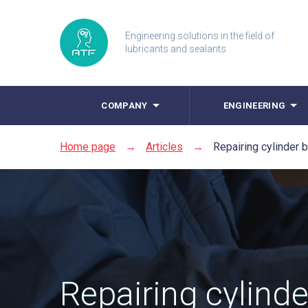
Engineering solutions in the field of
lubricants and sealants
COMPANY
ENGINEERING
Home page
→
Articles
→
Repairing cylinder 
Repairing cylinde