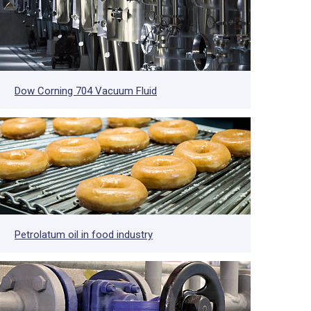
Dow Corning 704 Vacuum Fluid
Petrolatum oil in food industry