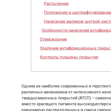
Распыление
Погружение и центрифугировани
Нанесение валиком, щеткой, кист
Особенности нанесения антифрик
Отверждение
Удаление антифрикционных покрыт
Контроль толщины покрытия
Одним из наиболее современных и перспект
различных механизмов от интенсивного изн
твердосмазочных покрытий (АТСП) – смазочн
вместо красящего пигмента высокодисперс
равномерно распределенных в смеси связую