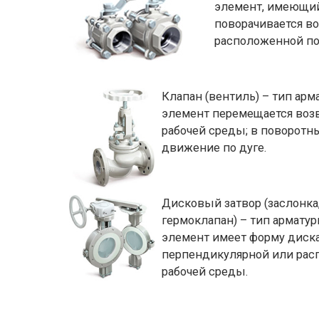
элемент, имеющий 
поворачивается во
расположенной по
Клапан (вентиль) – тип ар
элемент перемещается возв
рабочей среды; в поворотн
движение по дуге.
Дисковый затвор (заслонка,
гермоклапан) – тип армату
элемент имеет форму диска
перпендикулярной или рас
рабочей среды.