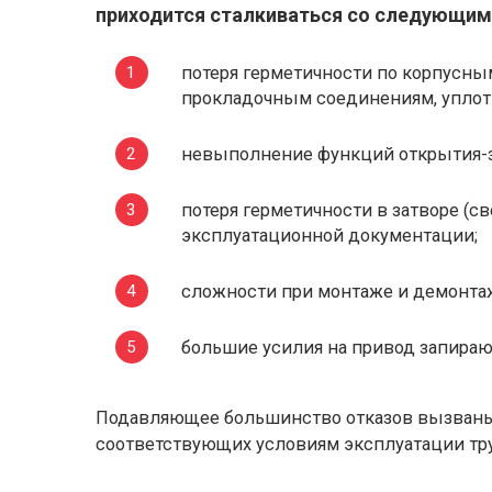
приходится сталкиваться со следующи
потеря герметичности по корпусным
прокладочным соединениям, уплотн
невыполнение функций открытия-з
потеря герметичности в затворе (с
эксплуатационной документации;
сложности при монтаже и демонта
большие усилия на привод запира
Подавляющее большинство отказов вызваны
соответствующих условиям эксплуатации тр