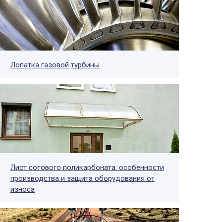
Лопатка газовой турбины
Лист сотового поликарбоната: особенности
производства и защита оборудования от
износа