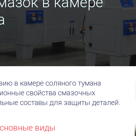
мазок в камере
а
зию в камере соляного тумана
зионные свойства смазочных
льные составы для защиты деталей.
основные виды