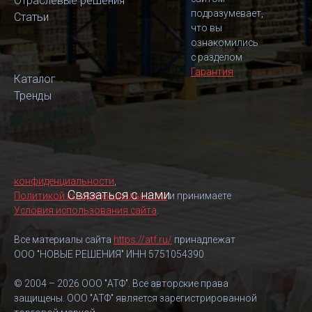
Отраслевые решения
подразумевает,
Статьи
что вы
ознакомились
с разделом
Гарантия
Каталог
Тренды
конфиденциальности
,
Связаться с нами
Политикой конфиденциальности
и принимаете
Условия использования сайта
.
Все материалы сайта
https://atf.ru/
принадлежат
ООО "НОВЫЕ РЕШЕНИЯ" ИНН 5751054390
© 2004 – 2026 ООО "АТФ". Все авторские права
защищены. ООО "АТФ" является зарегистрированной