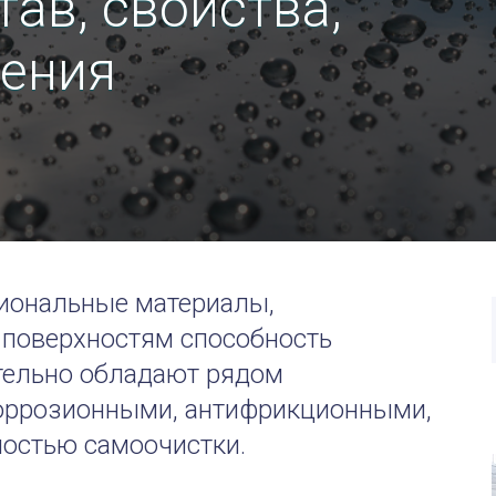
тав, свойства,
нения
иональные материалы,
поверхностям способность
ительно обладают рядом
коррозионными, антифрикционными,
остью самоочистки.