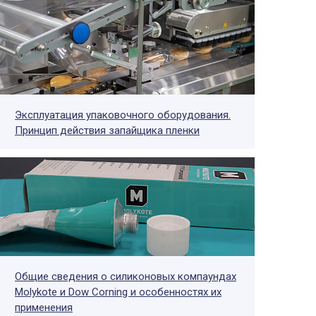
Эксплуатация упаковочного оборудования.
Принцип действия запайщика пленки
Общие сведения о силиконовых компаундах
Molykote и Dow Corning и особенностях их
применения