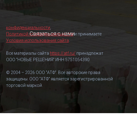
конфиденциальности
,
Связаться с нами
Политикой конфиденциальности
и принимаете
Условия использования сайта
.
Все материалы сайта
https://atf.ru/
принадлежат
ООО "НОВЫЕ РЕШЕНИЯ" ИНН 5751054390
© 2004 – 2026 ООО "АТФ". Все авторские права
защищены. ООО "АТФ" является зарегистрированной
торговой маркой.