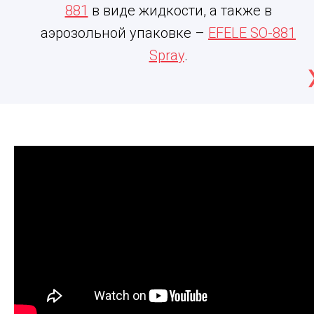
881
в виде жидкости, а также в
аэрозольной упаковке –
EFELE SO-881
Spray
.