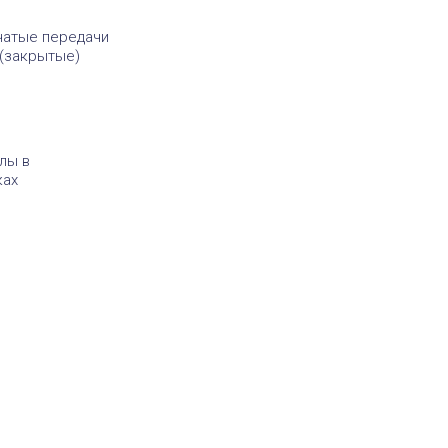
чатые передачи
(закрытые)
лы в
ках