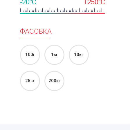
-20°C
+250°C
ФАСОВКА
100г
1кг
10кг
25кг
200кг