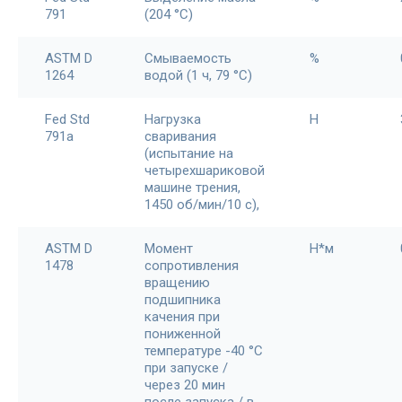
791
(204 °C)
ASTM D
Смываемость
%
1264
водой (1 ч, 79 °C)
Fed Std
Нагрузка
Н
791a
сваривания
(испытание на
четырехшариковой
машине трения,
1450 об/мин/10 с),
ASTM D
Момент
H*м
1478
сопротивления
вращению
подшипника
качения при
пониженной
температуре -40 °С
при запуске /
через 20 мин