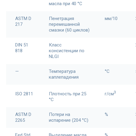
масла при 40 °С
ASTM D
Пенетрация
мм/10
217
перемешанной
смазки (60 циклов)
DIN 51
Класс
818
консистенции по
NLGI
—
Температура
°C
каплепадения
3
ISO 2811
Плотность при 25
г/см
°С
ASTM D
Потери на
%
2265
испарение (204 °C)
Fed Std
Выделение масла
%