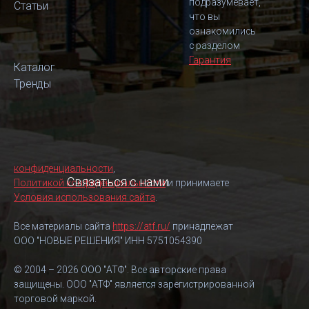
подразумевает,
Статьи
что вы
ознакомились
с разделом
Гарантия
Каталог
Тренды
конфиденциальности
,
Связаться с нами
Политикой конфиденциальности
и принимаете
Условия использования сайта
.
Все материалы сайта
https://atf.ru/
принадлежат
ООО "НОВЫЕ РЕШЕНИЯ" ИНН 5751054390
© 2004 – 2026 ООО "АТФ". Все авторские права
защищены. ООО "АТФ" является зарегистрированной
торговой маркой.