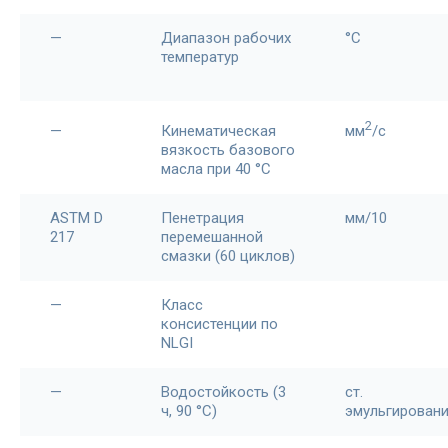
—
Диапазон рабочих
°С
температур
2
—
Кинематическая
мм
/c
вязкость базового
масла при 40 °С
ASTM D
Пенетрация
мм/10
217
перемешанной
смазки (60 циклов)
—
Класс
консистенции по
NLGI
—
Водостойкость (3
ст.
ч, 90 °C)
эмульгирован