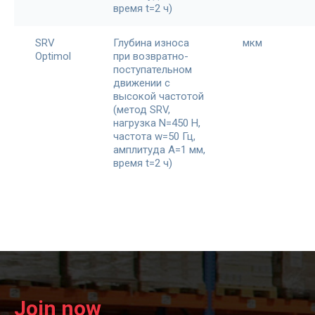
время t=2 ч)
SRV
Глубина износа
мкм
Optimol
при возвратно-
поступательном
движении с
высокой частотой
(метод SRV,
нагрузка N=450 H,
частота w=50 Гц,
амплитуда A=1 мм,
время t=2 ч)
Join now