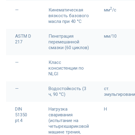
2
—
Кинематическая
мм
/c
вязкость базового
масла при 40 °С
ASTM D
Пенетрация
мм/10
217
перемешанной
смазки (60 циклов)
—
Класс
консистенции по
NLGI
—
Водостойкость (3
ст.
ч, 90 °C)
эмульгирован
DIN
Нагрузка
Н
51350
сваривания
pt.4
(испытание на
четырехшариковой
машине трения,