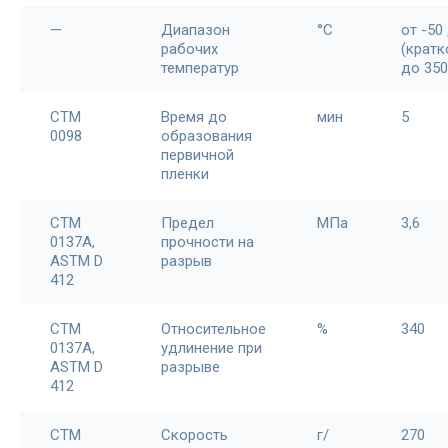
—
Диапазон
°С
от -50
рабочих
(крат
температур
до 350
CTM
Время до
мин
5
0098
образования
первичной
пленки
CTM
Предел
МПа
3,6
0137A,
прочности на
ASTM D
разрыв
412
CTM
Относительное
%
340
0137A,
удлинение при
ASTM D
разрыве
412
CTM
Скорость
г/
270