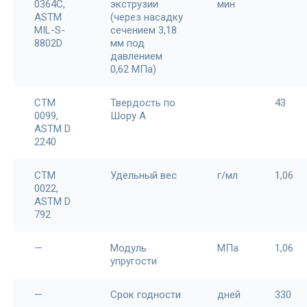
0364C,
экструзии
мин
ASTM
(через насадку
MIL-S-
сечением 3,18
8802D
мм под
давлением
0,62 МПа)
CTM
Твердость по
43
0099,
Шору А
ASTM D
2240
CTM
Удельный вес
г/мл
1,06
0022,
ASTM D
792
—
Модуль
МПа
1,06
упругости
—
Срок годности
дней
330