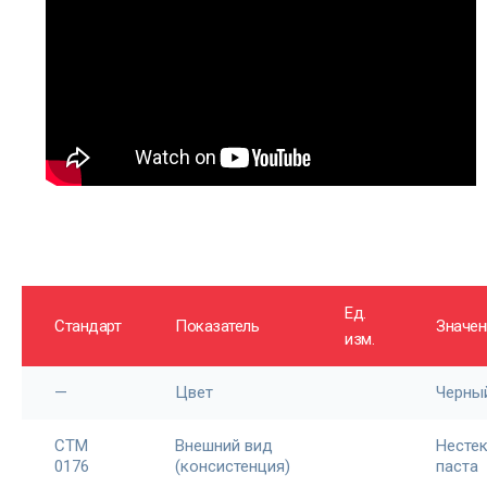
Ед.
Стандарт
Показатель
Значен
изм.
—
Цвет
Черны
CTM
Внешний вид
Несте
0176
(консистенция)
паста