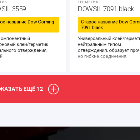
ТИК
ГЕРМЕТИК
SIL 3559
DOWSIL 7091 black
ое название Dow Corning
Старое название Dow Corn
7091 black
компонентный
Универсальный клей/гермет
оновый клей/герметик
нейтральным типом
ального отверждения,
отверждения, образует про
й.
но гибкие соединения.
КАЗАТЬ ЕЩЁ
12