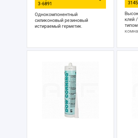
3145
3-6891
Высок
Однокомпонентный
клей 
силиконовый резиновый
типом
истираемый герметик.
комна