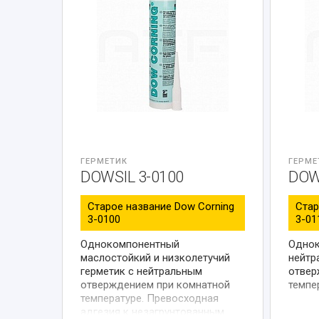
ГЕРМЕТИК
ГЕРМЕ
DOWSIL 3-0100
DOW
Старое название Dow Corning
Стар
3-0100
3-01
Однокомпонентный
Однок
маслостойкий и низколетучий
нейтр
герметик с нейтральным
отвер
отверждением при комнатной
темпе
температуре. Превосходная
адгезия к незагрунтованным