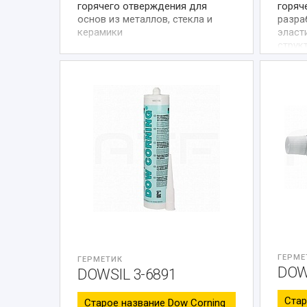
горячего отверждения для
горяч
основ из металлов, стекла и
разра
керамики
эласт
струк
соеди
матер
ГЕРМЕ
ГЕРМЕТИК
DOWS
DOWSIL 3-6891
Стар
Старое название Dow Corning