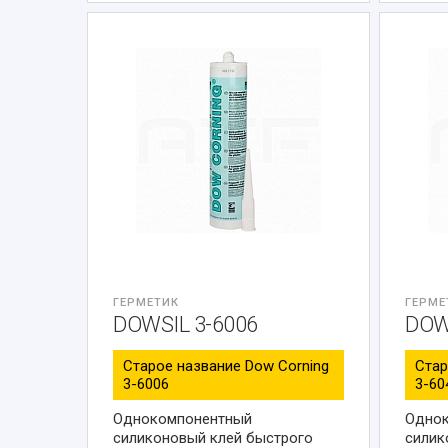
поверхностям.
ГЕРМЕТИК
ГЕРМЕ
DOWSIL 3-6006
DOW
Старое название Dow Corning
Стар
3-6006
3-60
Однокомпонентный
Одно
силиконовый клей быстрого
силик