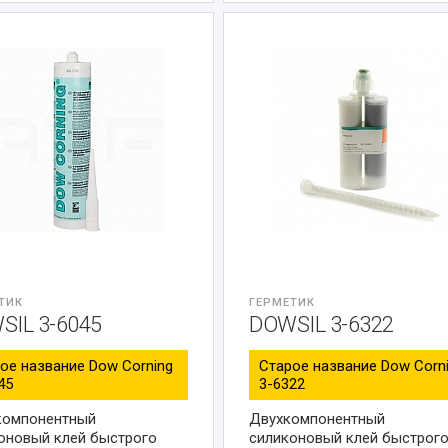
ТИК
ГЕРМЕТИК
SIL 3-6045
DOWSIL 3-6322
ое название Dow Corning
Старое название Dow Corn
45
3-6322
компонентный
Двухкомпонентный
оновый клей быстрого
силиконовый клей быстрог