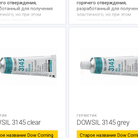
его отверждения,
горячего отверждения,
ботанный для получения
разработанный для получен
ичного, но при этом
эластичного, но при этом
турно прочного
структурно прочного
нения основ из различных
соединения материалов с
иалов.
отличающимися
коэффициентами теплового
расширения (металл, стекло,
керамика).
ТИК
ГЕРМЕТИК
IL 3145 clear
DOWSIL 3145 grey
ое название Dow Corning
Старое название Dow Corn