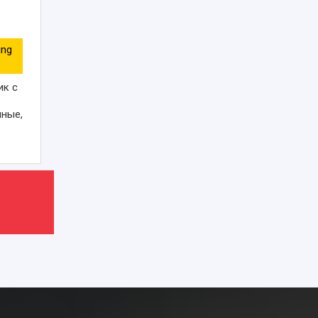
ing
ик с
чные,