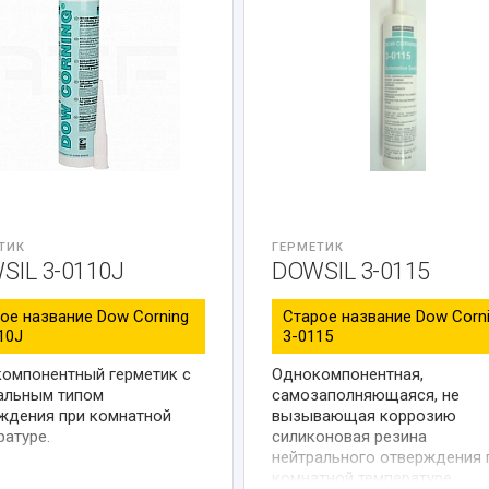
ТИК
ГЕРМЕТИК
SIL 3-0110J
DOWSIL 3-0115
ое название Dow Corning
Старое название Dow Corn
10J
3-0115
омпонентный герметик с
Однокомпонентная,
альным типом
самозаполняющаяся, не
ждения при комнатной
вызывающая коррозию
ратуре.
силиконовая резина
нейтрального отверждения 
комнатной температуре.