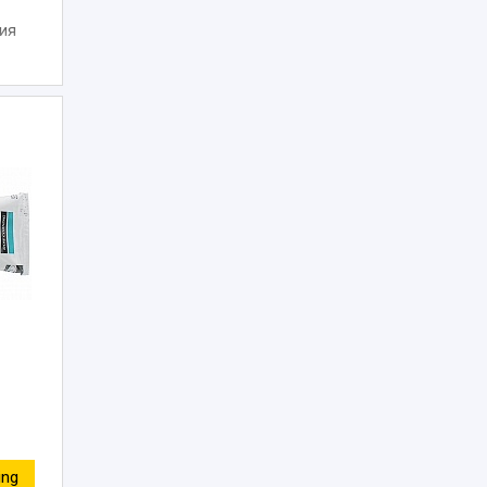
ия
ing