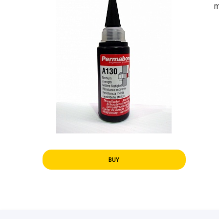
m
BUY