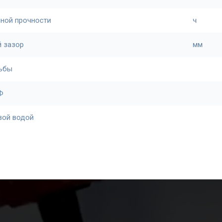
лной прочности
ч
 зазор
мм
зьбы
Ф
вой водой