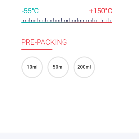
-55°C
+150°C
PRE-PACKING
10ml
50ml
200ml