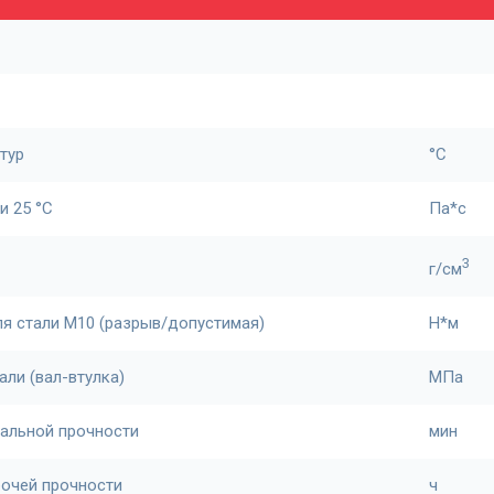
тур
°С
и 25 °С
Па*с
3
г/см
ля стали М10 (разрыв/допустимая)
Н*м
али (вал-втулка)
МПа
альной прочности
мин
бочей прочности
ч