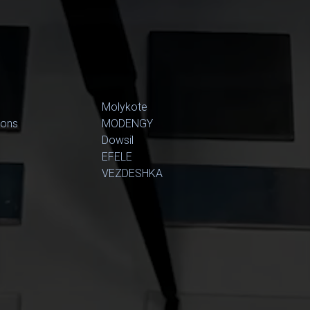
Molykote
ions
MODENGY
Dowsil
EFELE
VEZDESHKA