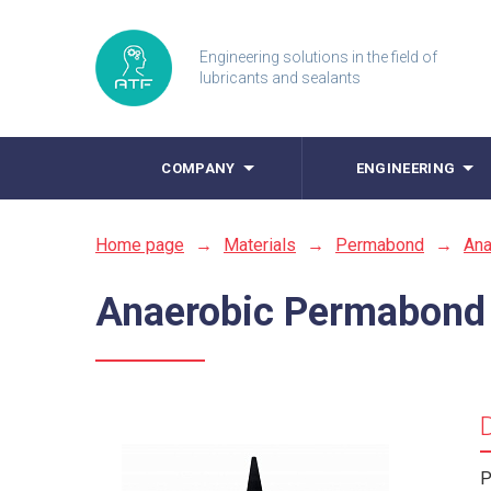
Engineering solutions in the field of
lubricants and sealants
COMPANY
ENGINEERING
Home page
→
Materials
→
Permabond
→
Ana
Anaerobic Permabond
P