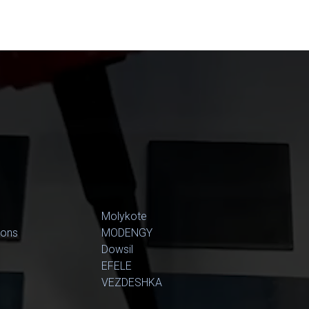
Molykote
ions
MODENGY
Dowsil
EFELE
VEZDESHKA