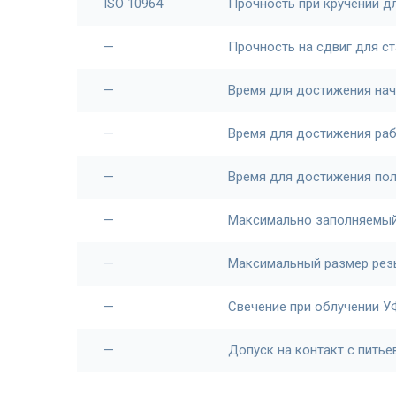
ISO 10964
Прочность при кручении д
—
Прочность на сдвиг для ст
—
Время для достижения нач
—
Время для достижения ра
—
Время для достижения по
—
Максимально заполняемый
—
Максимальный размер ре
—
Свечение при облучении У
—
Допуск на контакт с питье