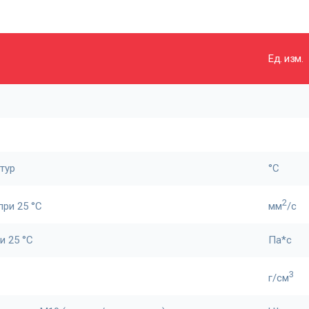
Ед. изм.
тур
°С
2
при 25 °С
мм
/с
и 25 °С
Па*с
3
г/см