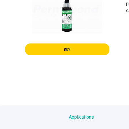
p
c
BUY
Applications