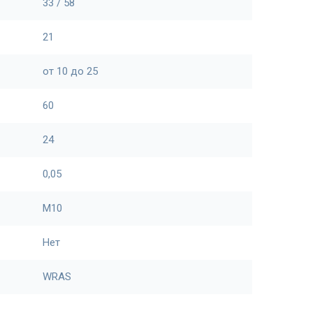
33 / 58
21
от 10 до 25
60
24
0,05
М10
Нет
WRAS