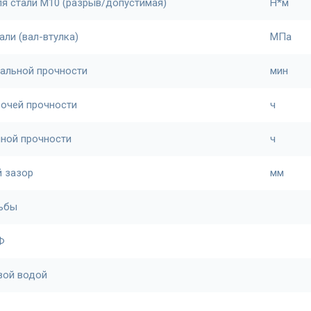
ля стали М10 (разрыв/допустимая)
Н*м
али (вал-втулка)
МПа
альной прочности
мин
бочей прочности
ч
лной прочности
ч
 зазор
мм
зьбы
Ф
вой водой