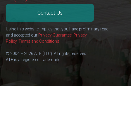
Contact Us
Using this website implies that you have preliminary read
and accepted our
Privacy Guarantee
,
Privacy
Policy
,
Terms and Conditions
.
© 2004 – 2026 ATF (LLC). All rights reserved.
ATF is a registered trademark.