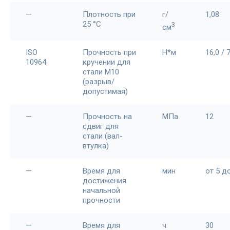
—
Плотность при
г/
1,08
25 °С
3
см
ISO
Прочность при
Н*м
16,0 / 7
10964
кручении для
стали М10
(разрыв/
допустимая)
—
Прочность на
МПа
12
сдвиг для
стали (вал-
втулка)
—
Время для
мин
от 5 д
достижения
начальной
прочности
—
Время для
ч
30