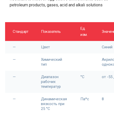
petroleum products, gases, acid and alkali solutions
Ед.
Стандарт
Показатель
Значен
изм.
—
Цвет
Синий
—
Химический
Акрил
тип
однок
—
Диапазон
°С
от -55
рабочих
температур
—
Динамическая
Па*с
8
вязкость при
25 °С