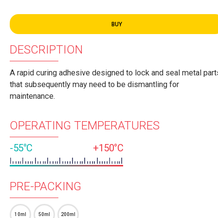
BUY
DESCRIPTION
A rapid curing adhesive designed to lock and seal metal part
that subsequently may need to be dismantling for
maintenance.
OPERATING TEMPERATURES
-55°C
+150°C
PRE-PACKING
10ml
50ml
200ml