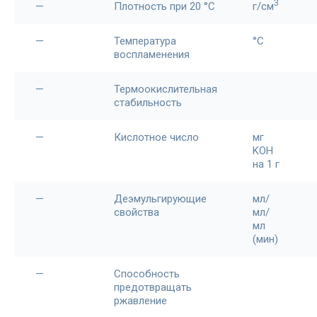
3
—
Плотность при 20 °С
г/см
—
Температура
°C
воспламенения
—
Термоокислительная
стабильность
—
Кислотное число
мг
KOH
на 1 г
—
Деэмульгирующие
мл/
свойства
мл/
мл
(мин)
—
Способность
предотвращать
ржавление