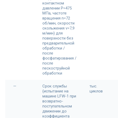
контактном
давлении P=475
МПа, частоте
вращения n=72
об/мин, скорости
скольжения v=7,9
м/мин) для
поверхности без
предварительной
обработки /
после
фосфатирования /
после
пескоструйной
обработки
—
Срок службы
тыс.
(испытание на
циклов
машине LFW-1 при
возвратно-
поступательном
движении до
коэффициента