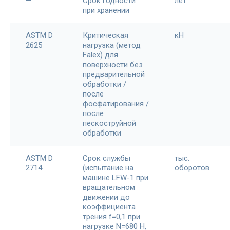
—
Срок годности
лет
при хранении
ASTM D
Критическая
кH
2625
нагрузка (метод
Falex) для
поверхности без
предварительной
обработки /
после
фосфатирования /
после
пескоструйной
обработки
ASTM D
Срок службы
тыс.
2714
(испытание на
оборотов
машине LFW-1 при
вращательном
движении до
коэффициента
трения f=0,1 при
нагрузке N=680 H,