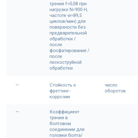
трения f=0,08 при
нагрузке N=900 H,
частоте w=89,5
циклов/мин) для
поверхности без
предварительной
обработки /
после
фосфатирования /
после
пескоструйной
обработки
—
Стойкость к
число
фреттинг-
оборотов
коррозии
—
Коэффициент
трения в
болтовом
соединении для
головки болта/