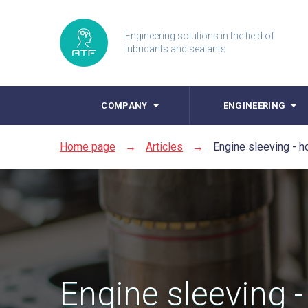
Engineering solutions in the field of
lubricants and sealants
COMPANY
ENGINEERING
Home page
→
Articles
→
Engine sleeving - h
Engine sleeving 