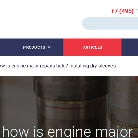
+7 (495)
1
PRODUCTS
ARTICLES
ow is engine major repairs held? Installing dry sleeves
- how is engine major