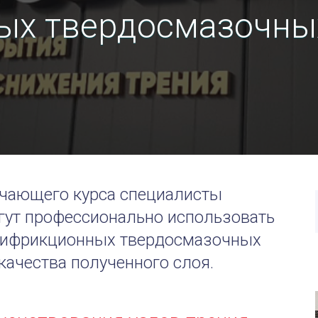
ых твердосмазочны
учающего курса специалисты
ут профессионально использовать
нтифрикционных твердосмазочных
качества полученного слоя.