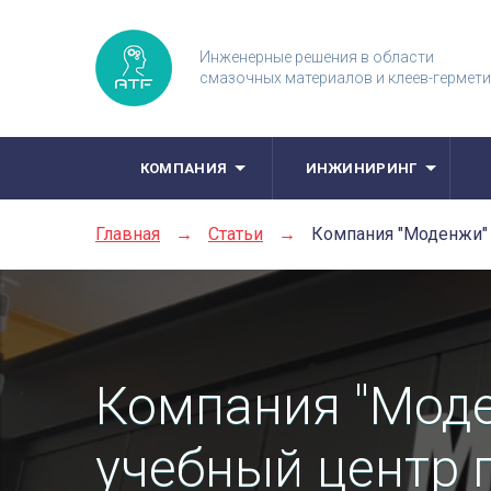
Инженерные решения в области
смазочных материалов и клеев-гермет
КОМПАНИЯ
ИНЖИНИРИНГ
Главная
→
Статьи
→
Компания "Моденжи"
Компания "Мод
учебный центр 