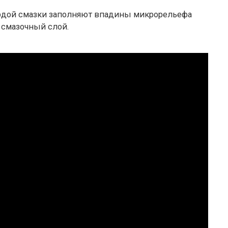
ердой смазки заполняют впадины микрорельефа
 смазочный слой.