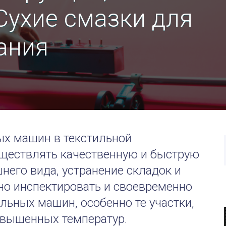
Сухие смазки для
ания
х машин в текстильной
ществлять качественную и быструю
него вида, устранение складок и
но инспектировать и своевременно
ьных машин, особенно те участки,
овышенных температур.