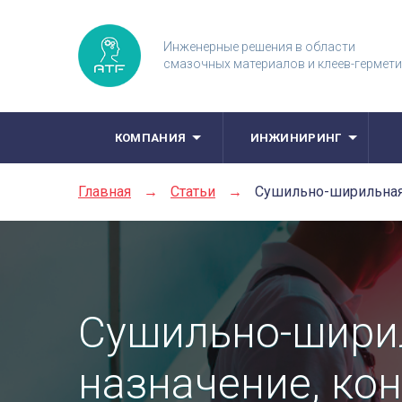
Инженерные решения в области
смазочных материалов и клеев-гермет
КОМПАНИЯ
ИНЖИНИРИНГ
Главная
→
Статьи
→
Сушильно-ширильная 
Сушильно-шири
назначение, кон