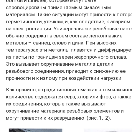
болтов и шпилек, которые могут быть
спровоцированы применяемым смазочным
материалом. Такие ситуации могут привести к потер
герметичности, утечкам, и, как следствие, к авариям
на электростанции. Универсальные
резьбовые паст
обычно содержат в своем составе легкоплавкие
металлы – свинец, олово и цинк. При высоких
температурах эти металлы плавятся и диффундируе
из
пасты
по границам зерен жаропрочного сплава.
Это вызывает охрупчивание металла детали
резьбового соединения, приводит к снижению ее
прочности и к излому при воздействии нагрузки.
Как правило, в традиционных смазках в том или ин
количестве содержатся сера, хлор или фтор, а также
их соединения, которые также вызывают
охрупчивание материала резьбовых элементов и
могут привести к их разрушению (рис. 1, 2).