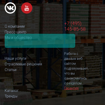
+7 (495)
О компании
145-85-58
Пресс-центр
Мы и общество
Работа с
Наши услуги
данным веб-
сайтом
Отраслевые решения
подразумевает,
Статьи
что вы
ознакомились
с разделом
Гарантия
Каталог
Тренды