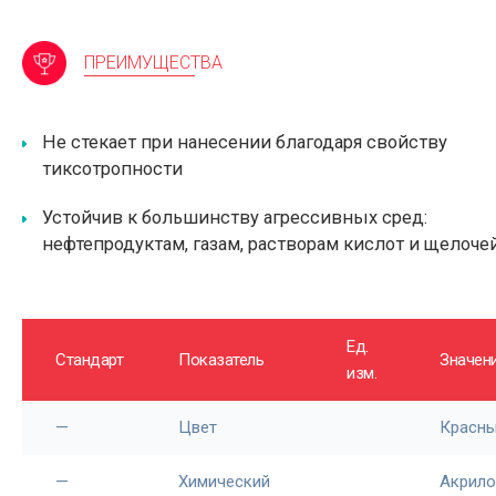
ПРЕИМУЩЕСТВА
Не стекает при нанесении благодаря свойству
тиксотропности
Устойчив к большинству агрессивных сред:
нефтепродуктам, газам, растворам кислот и щелоче
Ед.
Стандарт
Показатель
Значен
изм.
—
Цвет
Красн
—
Химический
Акрило