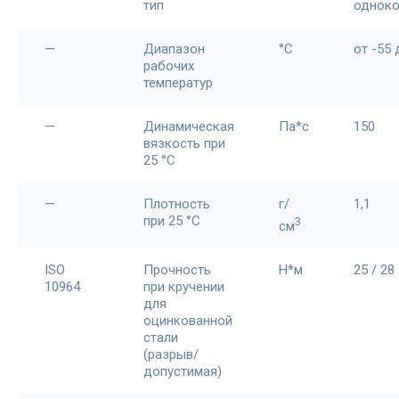
тип
однок
—
Диапазон
°С
от -55 
рабочих
температур
—
Динамическая
Па*с
150
вязкость при
25 °С
—
Плотность
г/
1,1
при 25 °С
3
см
ISO
Прочность
Н*м
25 / 28
10964
при кручении
для
оцинкованной
стали
(разрыв/
допустимая)