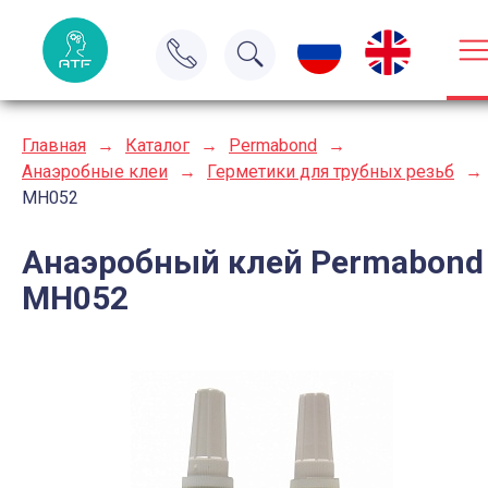
Главная
→
Каталог
→
Permabond
→
Анаэробные клеи
→
Герметики для трубных резьб
→
MH052
Анаэробный клей Permabond
MH052