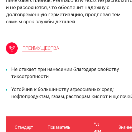
пеньковых пленок, Permabond MH052 не расползет
и не рассохнется, что обеспечит надежную
долговременную герметизацию, продлевая тем
самым срок службы деталей.
ПРЕИМУЩЕСТВА
Не стекает при нанесении благодаря свойству
тиксотропности
Устойчив к большинству агрессивных сред:
нефтепродуктам, газам, растворам кислот и щелоче
Ед.
Стандарт
Показатель
Значен
изм.