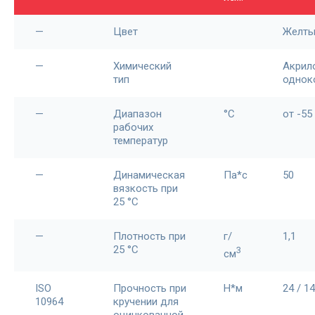
—
Цвет
Желты
—
Химический
Акрил
тип
однок
—
Диапазон
°С
от -55
рабочих
температур
—
Динамическая
Па*с
50
вязкость при
25 °С
—
Плотность при
г/
1,1
25 °С
3
см
ISO
Прочность при
Н*м
24 / 14
10964
кручении для