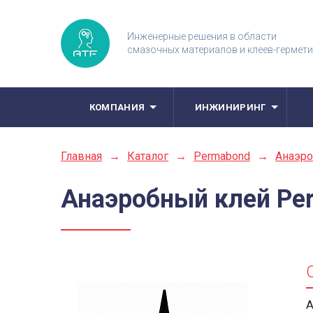
Инженерные решения в области
смазочных материалов и клеев-гермет
КОМПАНИЯ
ИНЖИНИРИНГ
Главная
→
Каталог
→
Permabond
→
Анаэро
Анаэробный клей Pe
А