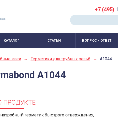
+7 (495)
1
иков
КАТАЛОГ
СТАТЬИ
ВОПРОС - ОТВЕТ
бные клеи
→
Герметики для трубных резьб
→
A1044
rmabond A1044
О ПРОДУКТЕ
наэробный герметик быстрого отверждения,