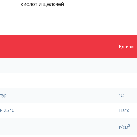
кислот и щелочей
Ед. изм.
тур
°С
и 25 °С
Па*с
3
г/см