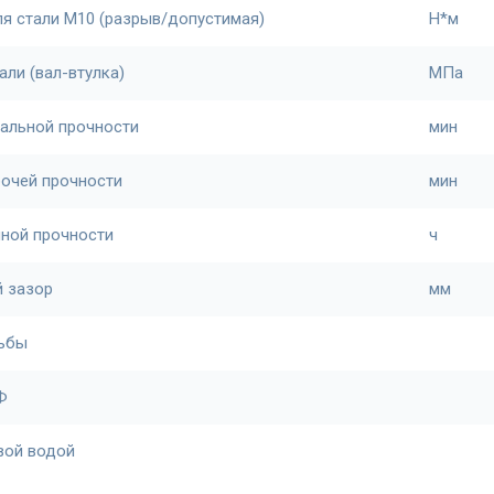
ля стали М10 (разрыв/допустимая)
Н*м
али (вал-втулка)
МПа
альной прочности
мин
бочей прочности
мин
лной прочности
ч
 зазор
мм
зьбы
Ф
вой водой