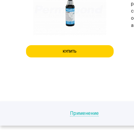
р
с
о
а
КУПИТЬ
Применение