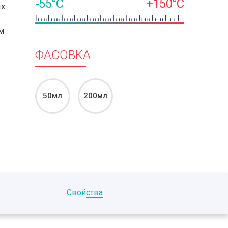
-55°C
+150°C
ых
м
ФАСОВКА
50мл
200мл
Свойства