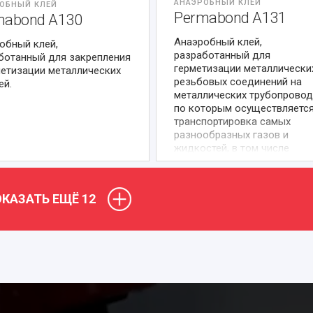
АНАЭРОБНЫЙ КЛЕЙ
ОБНЫЙ КЛЕЙ
Permabond A131
mabond A130
Анаэробный клей,
обный клей,
разработанный для
ботанный для закрепления
герметизации металлически
метизации металлических
резьбовых соединений на
ей.
металлических трубопровод
по которым осуществляетс
транспортировка самых
разнообразных газов и
жидкостей, в том числе
питьевой воды.
КАЗАТЬ ЕЩЁ
12