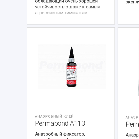
обладающий очень хорошей
экспл
устойчивостью даже к самым
агрессивным химикатам.
АНАЭРОБНЫЙ КЛЕЙ
АНАЭР
Permabond A113
Per
Анаэробный фиксатор,
Анаэр