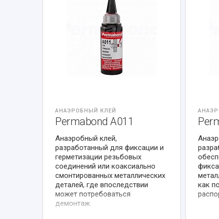
АНАЭРОБНЫЙ КЛЕЙ
АНАЭР
Permabond A011
Per
Анаэробный клей,
Анаэр
разработанный для фиксации и
разра
герметизации резьбовых
обесп
соединений или коаксиально
фикса
смонтированных металлических
метал
деталей, где впоследствии
как п
может потребоваться
распо
демонтаж.