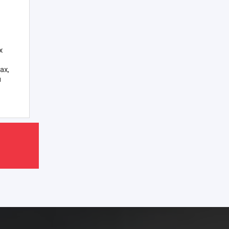
х
ах,
я