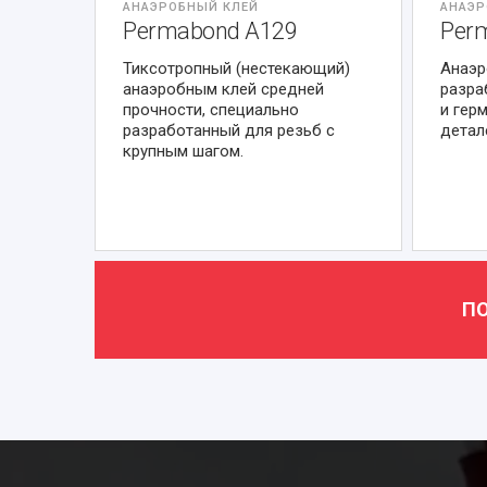
АНАЭРОБНЫЙ КЛЕЙ
АНАЭР
Permabond A129
Per
Тиксотропный (нестекающий)
Анаэр
анаэробным клей средней
разра
прочности, специально
и гер
разработанный для резьб с
детал
крупным шагом.
ПО