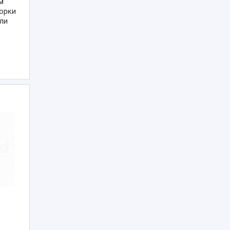
м
орки
ли