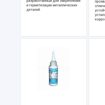
разработанный для закрепления
прояв
и герметизации металлических
отлич
деталей.
устой
устал
корро