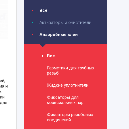
Все
Активаторы и очистители
Анаэробные клеи
Все
Герметики для трубных
резьб
ей,
Жидкие уплотнители
ия и
х
вии
Фиксаторы для
 для
коаксиальных пар
.
Фиксаторы резьбовых
соединений