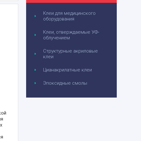
Клеи для медицинского
оборудования
Клеи, отверждаемые УФ-
облучением
Структурные акриловые
клеи
Цианакрилатные клеи
Эпоксидные смолы
кой
ля
х
ся