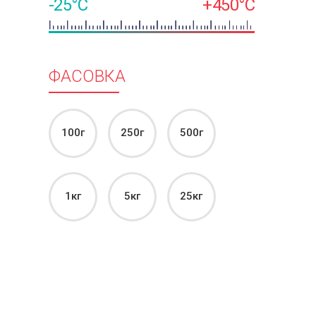
-25°C
+450°C
ФАСОВКА
100г
250г
500г
1кг
5кг
25кг