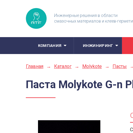
Инженерные решения в области
смазочных материалов и клеев-гермет
КОМПАНИЯ
ИНЖИНИРИНГ
Главная
→
Каталог
→
Molykote
→
Пасты
Паста Molykote G-n P
С