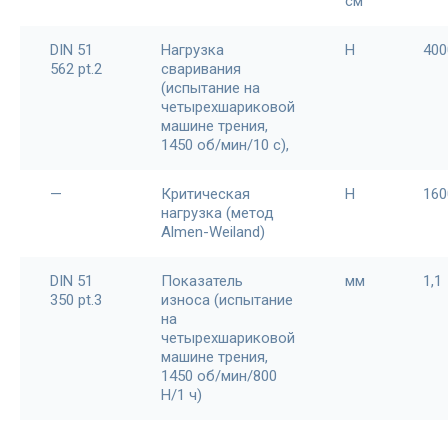
см
DIN 51
Нагрузка
Н
400
562 pt.2
сваривания
(испытание на
четырехшариковой
машине трения,
1450 об/мин/10 с),
—
Критическая
Н
160
нагрузка (метод
Almen-Weiland)
DIN 51
Показатель
мм
1,1
350 pt.3
износа (испытание
на
четырехшариковой
машине трения,
1450 об/мин/800
Н/1 ч)