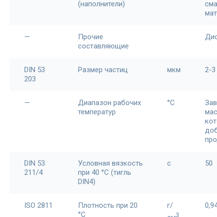
(наполнители)
см
мат
—
Прочие
Дис
составляющие
DIN 53
Размер частиц
мкм
2-3
203
—
Диапазон рабочих
°С
Зав
температур
мас
ко
до
про
DIN 53
Условная вязкость
с
50
211/4
при 40 °С (тигль
DIN4)
ISO 2811
Плотность при 20
г/
0,9
°С
3