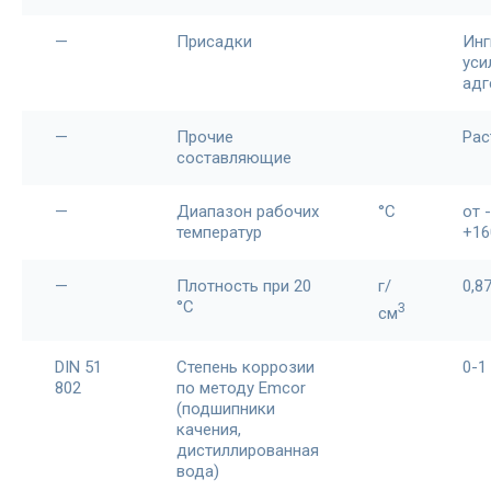
—
Присадки
Инг
уси
адг
—
Прочие
Рас
составляющие
—
Диапазон рабочих
°С
от 
температур
+16
—
Плотность при 20
г/
0,8
°С
3
см
DIN 51
Степень коррозии
0-1
802
по методу Emcor
(подшипники
качения,
дистиллированная
вода)