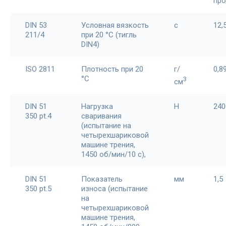
про
DIN 53
Условная вязкость
с
12,
211/4
при 20 °С (тигль
DIN4)
ISO 2811
Плотность при 20
г/
0,8
°С
3
см
DIN 51
Нагрузка
Н
240
350 pt.4
сваривания
(испытание на
четырехшариковой
машине трения,
1450 об/мин/10 с),
DIN 51
Показатель
мм
1,5
350 pt.5
износа (испытание
на
четырехшариковой
машине трения,