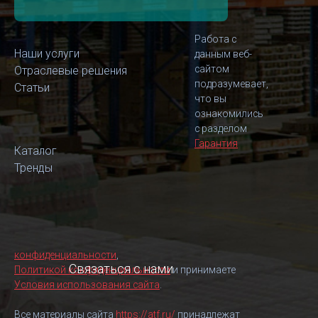
Работа с
Наши услуги
данным веб-
сайтом
Отраслевые решения
подразумевает,
Статьи
что вы
ознакомились
с разделом
Гарантия
Каталог
Тренды
конфиденциальности
,
Связаться с нами
Политикой конфиденциальности
и принимаете
Условия использования сайта
.
Все материалы сайта
https://atf.ru/
принадлежат