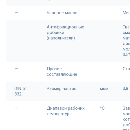
—
Базовое масло
Ми
—
Антифрикционные
Тв
добавки
см
(наполнители)
мат
ди
мол
3,5
—
Прочие
Ст
составляющие
DIN 51
Размер частиц
мкм
3,8
832
—
Диапазон рабочих
°С
Зав
температур
мас
ко
до