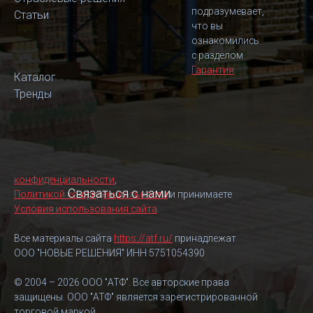
подразумевает,
Статьи
что вы
ознакомились
с разделом
Гарантия
Каталог
Тренды
конфиденциальности
,
Связаться с нами
Политикой конфиденциальности
и принимаете
Условия использования сайта
.
Все материалы сайта
https://atf.ru/
принадлежат
ООО "НОВЫЕ РЕШЕНИЯ" ИНН 5751054390
© 2004 – 2026 ООО "АТФ". Все авторские права
защищены. ООО "АТФ" является зарегистрированной
торговой маркой.