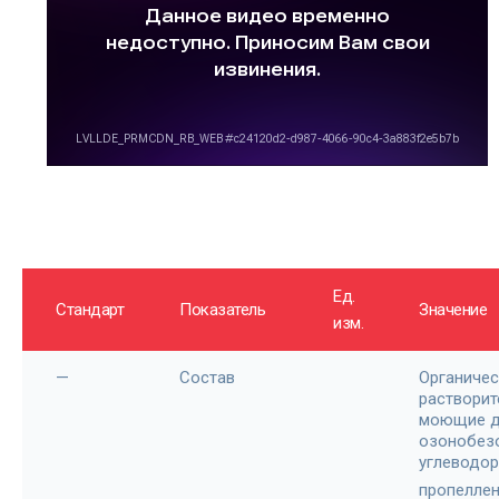
Ед.
Стандарт
Показатель
Значение
изм.
—
Состав
Органичес
растворит
моющие д
озонобез
углеводо
пропеллен