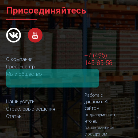
Присоединяйтесь
+7 (495)
О компании
145-85-58
Пресс-центр
Мы и общество
Работа с
Наши услуги
данным веб-
сайтом
Отраслевые решения
подразумевает,
Статьи
что вы
ознакомились
с разделом