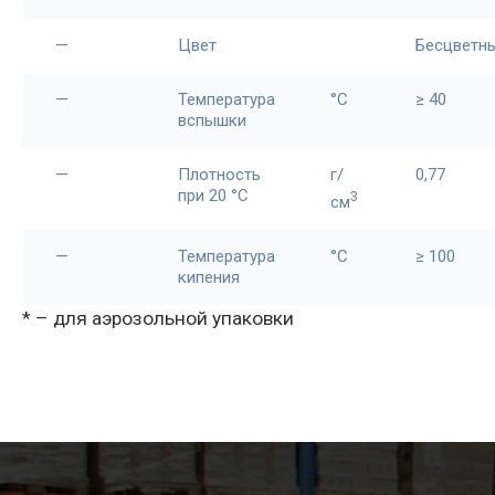
—
Цвет
Бесцветн
—
Температура
°C
≥ 40
вспышки
—
Плотность
г/
0,77
при 20 °С
3
см
—
Температура
°C
≥ 100
кипения
* – для аэрозольной упаковки