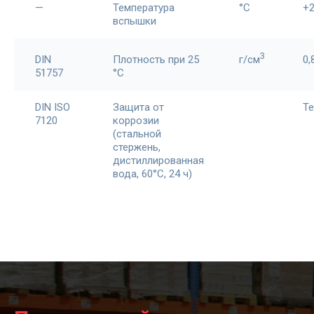
—
Температура
°C
+
вспышки
3
DIN
Плотность при 25
г/см
0,
51757
°С
DIN ISO
Защита от
Те
7120
коррозии
(стальной
стержень,
дистиллированная
вода, 60°С, 24 ч)