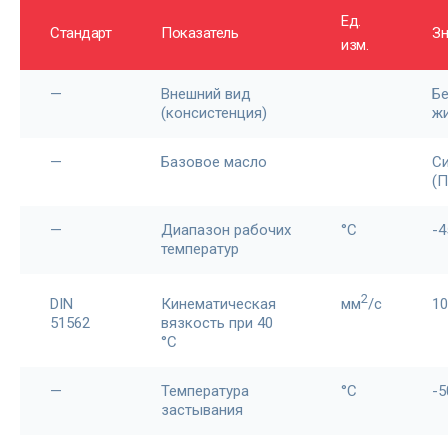
Ед.
Стандарт
Показатель
Зн
изм.
—
Внешний вид
Б
(консистенция)
ж
—
Базовое масло
Си
(
—
Диапазон рабочих
°С
-4
температур
2
DIN
Кинематическая
мм
/c
10
51562
вязкость при 40
°С
—
Температура
°С
-5
застывания