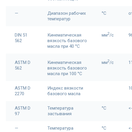
—
Диапазон рабочих
°С
о
температур
2
DIN 51
Кинематическая
мм
/c
9
562
вязкость базового
масла при 40 °С
2
ASTM D
Кинематическая
мм
/c
1
562
вязкость базового
масла при 100 °С
ASTM D
Индекс вязкости
1
2270
базового масла
ASTM D
Температура
°С
<
97
застывания
—
Температура
°C
<