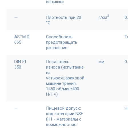
вспышки
3
—
Плотность при 20
г/см
0
°С
ASTM D
Способность
Т
665
предотвращать
ржавление
DIN 51
Показатель
мм
0
350
износа (испытание
на
четырехшариковой
машине трения,
1450 об/мин/400
Н/1 ч)
—
Пищевой допуск:
H
код категории NSF
(H1 - материалы с
возможностью