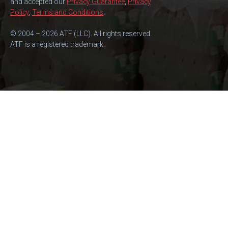
and accepted our
Privacy Guarantee
,
Privacy
Policy
,
Terms and Conditions
.
© 2004 – 2026 ATF (LLC). All rights reserved.
ATF is a registered trademark.