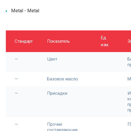
Metal - Metal
Ед.
Стандарт
Показатель
З
изм.
—
Цвет
Б
п
—
Базовое масло
М
—
Присадки
И
к
п
п
—
Прочие
П
составляющие