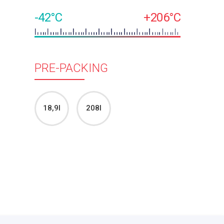
-42°C
+206°C
PRE-PACKING
18,9l
208l