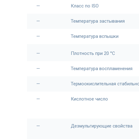
—
Класс по ISO
—
Температура застывания
—
Температура вспышки
—
Плотность при 20 °С
—
Температура воспламенения
—
Термоокислительная стабильн
—
Кислотное число
—
Деэмульгирующие свойства