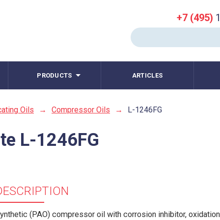
+7 (495)
1
PRODUCTS
ARTICLES
cating Oils
→
Compressor Oils
→
L-1246FG
ote L-1246FG
DESCRIPTION
ynthetic (PAO) compressor oil with corrosion inhibitor, oxidation