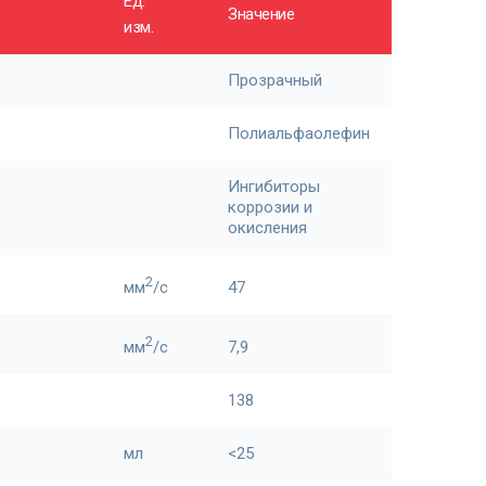
Ед.
Значение
изм.
Прозрачный
Полиальфаолефин
Ингибиторы
коррозии и
окисления
2
мм
/c
47
2
мм
/c
7,9
138
мл
<25