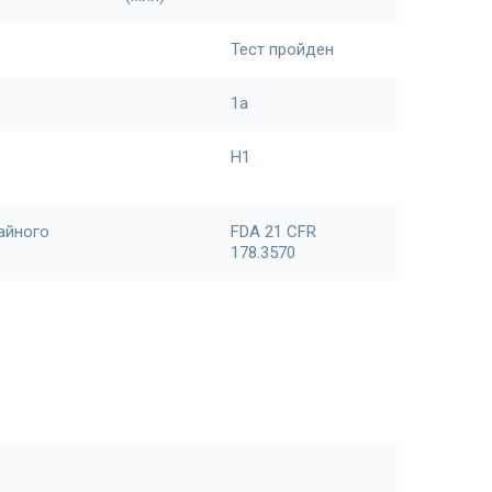
Тест пройден
1a
H1
айного
FDA 21 CFR
178.3570