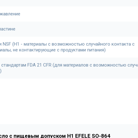
ржавление
ластине
и NSF (H1 - материалы с возможностью случайного контакта с
риалы, не контактирующие с продуктами питания)
 стандартам FDA 21 CFR (для материалов с возможностью случ
)
сло с пищевым допуском H1 EFELE SO-864