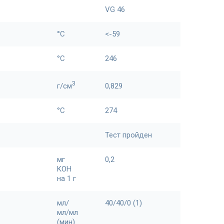
VG 46
°С
<-59
°C
246
3
г/см
0,829
°C
274
Тест пройден
мг
0,2
KOH
на 1 г
мл/
40/40/0 (1)
мл/мл
(мин)