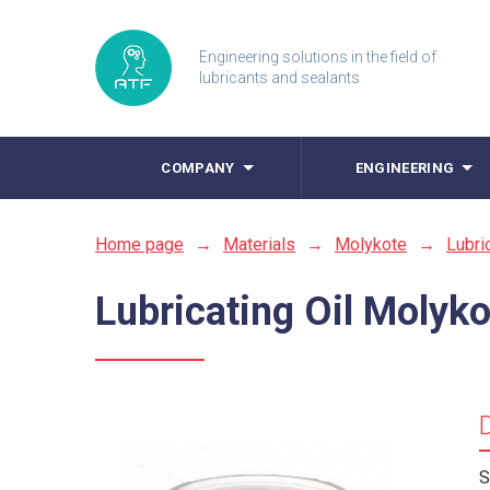
Engineering solutions in the field of
lubricants and sealants
COMPANY
ENGINEERING
Home page
→
Materials
→
Molykote
→
Lubri
Lubricating Oil Molyk
S