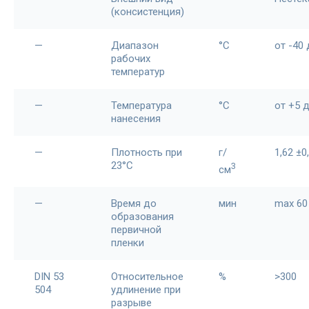
(консистенция)
—
Диапазон
°С
от -40
рабочих
температур
—
Температура
°С
от +5 
нанесения
—
Плотность при
г/
1,62 ±0
23°С
3
см
—
Время до
мин
max 60
образования
первичной
пленки
DIN 53
Относительное
%
>300
504
удлинение при
разрыве