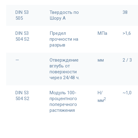
DIN 53
Твердость по
38
505
Шору А
DIN 53
Предел
МПа
>1,6
504 S2
прочности на
разрыв
—
Отверждение
мм
2 / 3
вглубь от
поверхности
через 24/48 ч.
DIN 53
Модуль 100-
Н/
~1,0
504 S2
процентного
2
мм
поперечного
растяжения