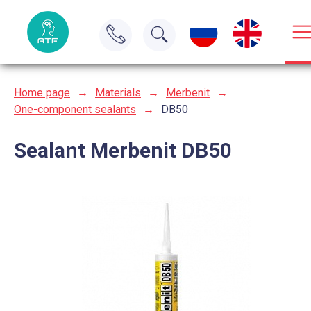
Home page
→
Materials
→
Merbenit
→
One-component sealants
→
DB50
Sealant Merbenit DB50