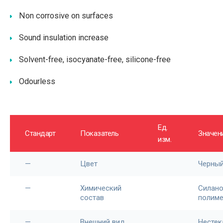
Non corrosive on surfaces
Sound insulation increase
Solvent-free, isocyanate-free, silicone-free
Odourless
Ед.
Стандарт
Показатель
Значен
изм.
—
Цвет
Черны
—
Химический
Силан
состав
полим
—
Внешний вид
Нестек