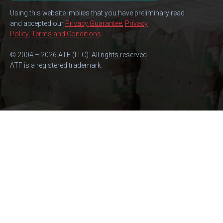
Using this website implies that you have preliminary read
and accepted our
Privacy Guarantee
,
Privacy
Policy
,
Terms and Conditions
.
© 2004 – 2026 ATF (LLC). All rights reserved.
ATF is a registered trademark.