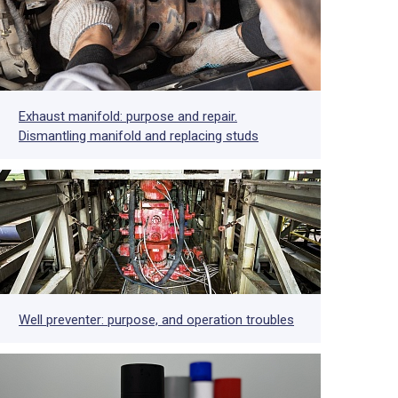
Exhaust manifold: purpose and repair.
Dismantling manifold and replacing studs
Well preventer: purpose, and operation troubles