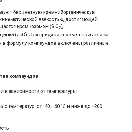
и.
льзуют бесцветную кремнийорганическую
 кинематической взякостью, достигающей
ущается кремнеземом (SiO
),
2
цинка (ZnO). Для придания новых свойств или
к в формулу компаундов включены различные
тва компаундов:
и в зависимости от температуры
 температур от -40...-60 °C и ниже до +200
ость