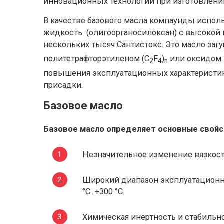
инновационных технологий при изготовлени
В качестве базового масла компаунды испо
жидкость (олигоорганосилоксан) с высокой
нескольких тысяч Сантистокс. Это масло заг
политетрафторэтиленом (C
F
)
или оксидом 
2
4
n
повышения эксплуатационных характеристи
присадки.
Базовое масло
Базовое масло определяет основные свойс
Незначительное изменение вязкост
Широкий диапазон эксплуатационных
°C...+300 °C
Химическая инертность и стабильн