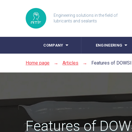
Engineering solutions in the field of
lubricants and sealants
COMPANY
ENGINEERING
Home page
→
Articles
→
Features of DOWSI
Features of DOW