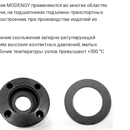
я MODENGY применяются во многих областях
ычи, на подшипниках подъемно-транспортных
уростроении, при производстве изделий из
трения скольжения запорно-регулирующей
иях высоких контактных давлений, малых
бочие температуры узлов превышают +300 °С.