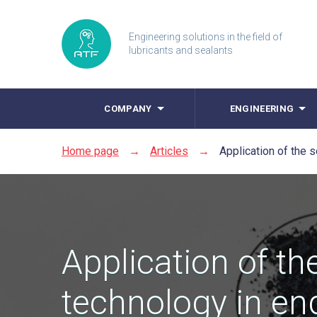
Engineering solutions in the field of
lubricants and sealants
COMPANY
ENGINEERING
Home page
→
Articles
→
Application of the s
Application of the
technology in eng