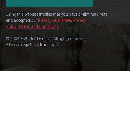
Using this website implies that you have preliminary read
and accepted our
Privacy Guarantee
,
Privacy
Policy
,
Terms and Conditions
.
© 2004 – 2026 ATF (LLC). All rights reserved.
ATF is a registered trademark.