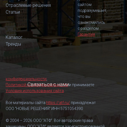
сайтом
Отраслевые решения
подразумевает,
Статьи
что вы
ознакомились
с разделом
Гарантия
Каталог
Тренды
конфиденциальности
,
Связаться с нами
Политикой конфиденциальности
и принимаете
Условия использования сайта
.
Все материалы сайта
https://atf.ru/
принадлежат
ООО "НОВЫЕ РЕШЕНИЯ" ИНН 5751054390
© 2004 – 2026 ООО "АТФ". Все авторские права
защищены. ООО "АТФ" является зарегистрированной