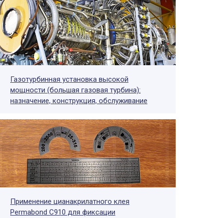
Газотурбинная установка высокой
мощности (большая газовая турбина):
назначение, конструкция, обслуживание
Применение цианакрилатного клея
Permabond C910 для фиксации