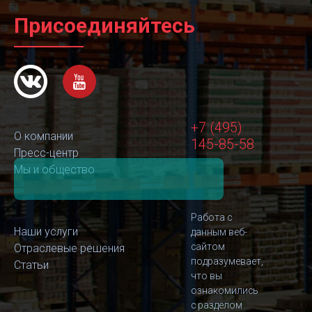
Присоединяйтесь
+7 (495)
О компании
145-85-58
Пресс-центр
Мы и общество
Работа с
Наши услуги
данным веб-
сайтом
Отраслевые решения
подразумевает,
Статьи
что вы
ознакомились
с разделом