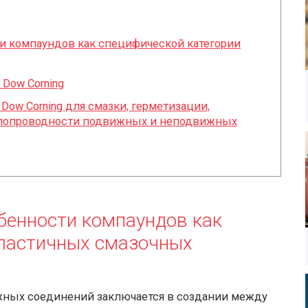
и компаундов как специфической категории
Dow Corning
Dow Corning для смазки, герметизации,
плопроводности подвижных и неподвижных
бенности компаундов как
пластичных смазочных
ных соединений заключается в создании между