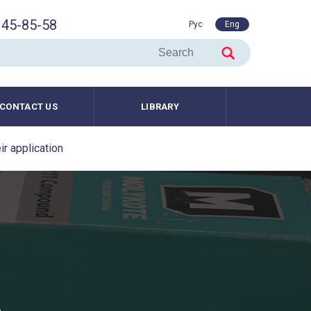
45-85-58
Рус
Eng
CONTACT US
LIBRARY
r application