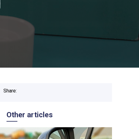
g
Share:
Other articles