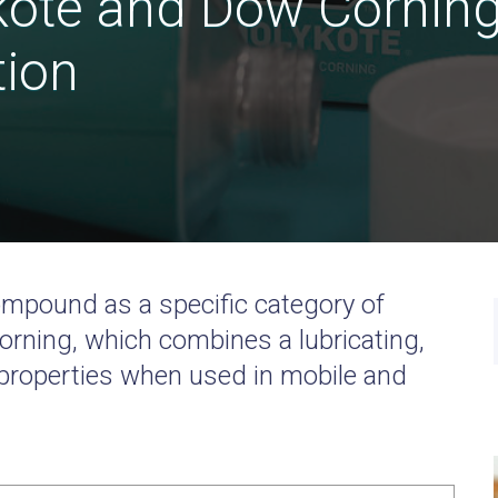
ote and Dow Cornin
tion
ompound as a specific category of
ning, which combines a lubricating,
 properties when used in mobile and