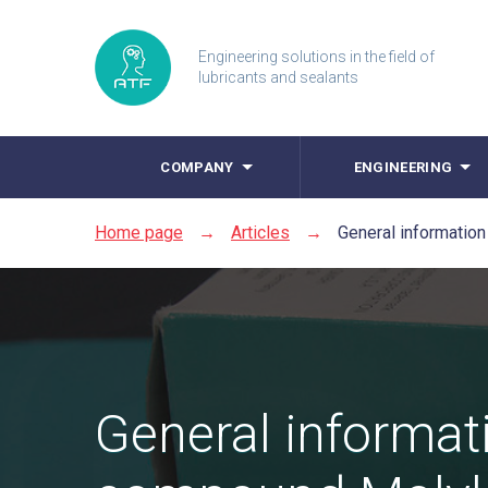
Engineering solutions in the field of
lubricants and sealants
COMPANY
ENGINEERING
Home page
→
Articles
→
General information
General informati